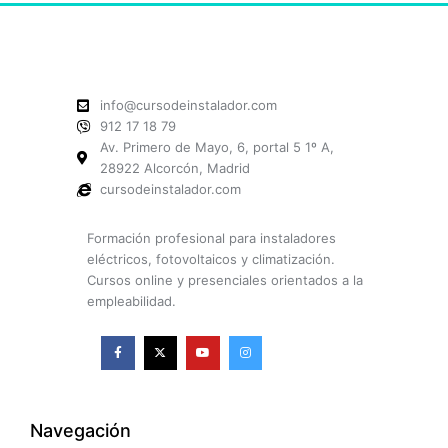
info@cursodeinstalador.com
912 17 18 79
Av. Primero de Mayo, 6, portal 5 1º A,
28922 Alcorcón, Madrid
cursodeinstalador.com
Formación profesional para instaladores
eléctricos, fotovoltaicos y climatización.
Cursos online y presenciales orientados a la
empleabilidad.
F
X
Y
I
a
-
o
n
c
t
u
s
e
w
t
t
b
i
u
a
o
t
b
g
o
t
e
r
k
e
a
Navegación
-
r
m