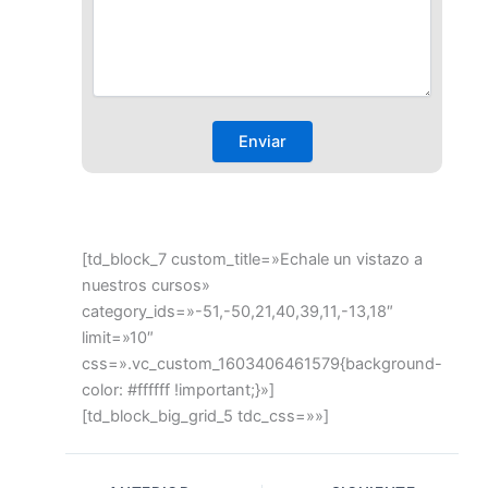
[td_block_7 custom_title=»Echale un vistazo a
nuestros cursos»
category_ids=»-51,-50,21,40,39,11,-13,18″
limit=»10″
css=».vc_custom_1603406461579{background-
color: #ffffff !important;}»]
[td_block_big_grid_5 tdc_css=»»]