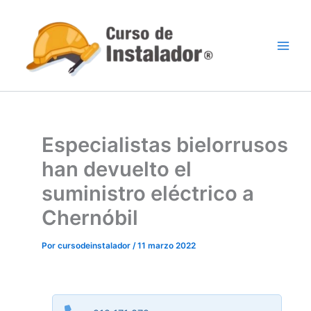
Ir
al
contenido
Especialistas bielorrusos
han devuelto el
suministro eléctrico a
Chernóbil
Por
cursodeinstalador
/
11 marzo 2022