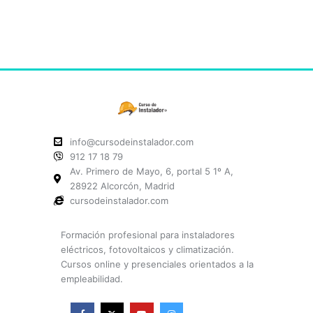
info@cursodeinstalador.com
912 17 18 79
Av. Primero de Mayo, 6, portal 5 1º A,
28922 Alcorcón, Madrid
cursodeinstalador.com
Formación profesional para instaladores
eléctricos, fotovoltaicos y climatización.
Cursos online y presenciales orientados a la
empleabilidad.
F
X
Y
I