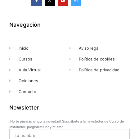
a
-
o
n
c
t
u
s
e
w
t
t
b
i
u
a
o
t
b
g
o
t
e
r
k
e
a
Navegación
-
r
m
f
Inicio
Aviso legal
Cursos
Política de cookies
Aula Virtual
Política de privacidad
Opiniones
Contacto
Newsletter
¡No te pierdas ninguna novedad! Suscríbete a la newsletter de Curso de
Instalador. ¡Regístrate hoy mismo!
Name