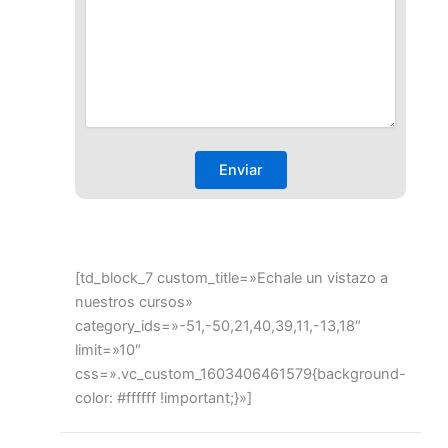
[td_block_7 custom_title=»Echale un vistazo a
nuestros cursos»
category_ids=»-51,-50,21,40,39,11,-13,18″
limit=»10″
css=».vc_custom_1603406461579{background-
color: #ffffff !important;}»]