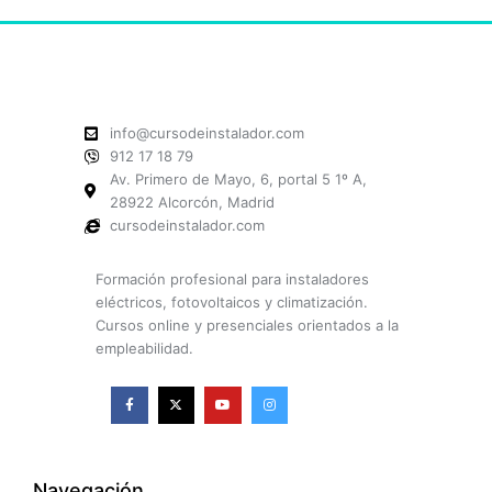
info@cursodeinstalador.com
912 17 18 79
Av. Primero de Mayo, 6, portal 5 1º A,
28922 Alcorcón, Madrid
cursodeinstalador.com
Formación profesional para instaladores
eléctricos, fotovoltaicos y climatización.
Cursos online y presenciales orientados a la
empleabilidad.
F
X
Y
I
a
-
o
n
c
t
u
s
e
w
t
t
b
i
u
a
o
t
b
g
o
t
e
r
k
e
a
Navegación