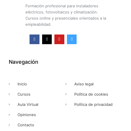
Formación profesional para instaladores
eléctricos, fotovoltaicos y climatización.
Cursos online y presenciales orientados a la
empleabilidad.
F
X
Y
I
a
-
o
n
c
t
u
s
e
w
t
t
b
i
u
a
o
t
b
g
o
t
e
r
k
e
a
Navegación
-
r
m
f
Inicio
Aviso legal
Cursos
Política de cookies
Aula Virtual
Política de privacidad
Opiniones
Contacto