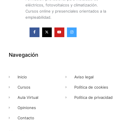
eléctricos, fotovoltaicos y climatización.
Cursos online y presenciales orientados a la
empleabilidad.
F
X
Y
I
a
-
o
n
c
t
u
s
e
w
t
t
b
i
u
a
o
t
b
g
o
t
e
r
k
e
a
Navegación
-
r
m
f
Inicio
Aviso legal
Cursos
Política de cookies
Aula Virtual
Política de privacidad
Opiniones
Contacto