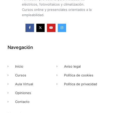
eléctricos, fotovoltaicos y climatización.
Cursos online y presenciales orientados a la
empleabilidad.
F
X
Y
I
a
-
o
n
c
t
u
s
e
w
t
t
b
i
u
a
o
t
b
g
o
t
e
r
k
e
a
Navegación
-
r
m
f
Inicio
Aviso legal
Cursos
Política de cookies
Aula Virtual
Política de privacidad
Opiniones
Contacto