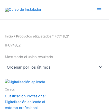
Ir
al
contenido
Inicio
/ Productos etiquetados “IFC748_2”
IFC748_2
Mostrando el único resultado
Cursos
Cualificación Profesional:
Digitalización aplicada al
entorno profesional