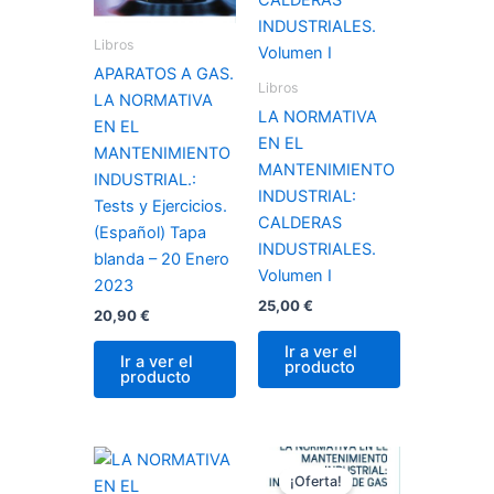
Libros
APARATOS A GAS.
Libros
LA NORMATIVA
LA NORMATIVA
EN EL
EN EL
MANTENIMIENTO
MANTENIMIENTO
INDUSTRIAL.:
INDUSTRIAL:
Tests y Ejercicios.
CALDERAS
(Español) Tapa
INDUSTRIALES.
blanda – 20 Enero
Volumen I
2023
25,00
€
20,90
€
Ir a ver el
Ir a ver el
producto
producto
El
El
precio
precio
¡Oferta!
original
actual