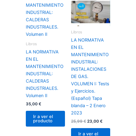
era:
es:
25,99 €.
23,00 €.
Libros
LA NORMATIVA
Libros
EN EL
LA NORMATIVA
MANTENIMIENTO
EN EL
INDUSTRIAL:
MANTENIMIENTO
INSTALACIONES
INDUSTRIAL:
DE GAS.
CALDERAS
VOLUMEN I: Tests
INDUSTRIALES.
y Ejercicios.
Volumen II
(Español) Tapa
35,00
€
blanda – 2 Enero
2023
Ir a ver el
producto
25,99
€
23,00
€
Ir a ver el