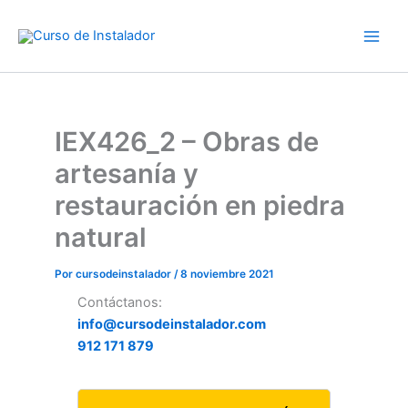
Ir
al
contenido
IEX426_2 – Obras de
artesanía y
restauración en piedra
natural
Por
cursodeinstalador
/
8 noviembre 2021
Contáctanos:
info@cursodeinstalador.com
912 171 879