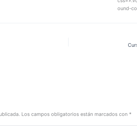
css=».v
ound-col
Cur
ublicada.
Los campos obligatorios están marcados con
*