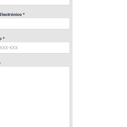
Electrónico *
o *
e