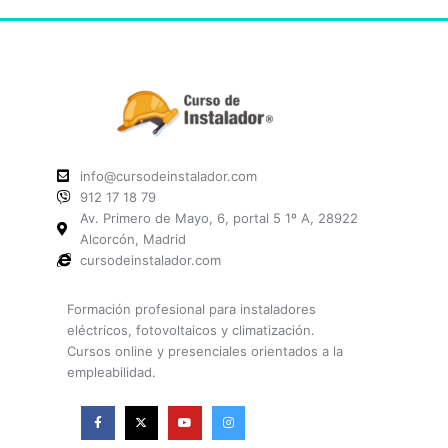
info@cursodeinstalador.com
912 17 18 79
Av. Primero de Mayo, 6, portal 5 1º A, 28922
Alcorcón, Madrid
cursodeinstalador.com
Formación profesional para instaladores
eléctricos, fotovoltaicos y climatización.
Cursos online y presenciales orientados a la
empleabilidad.
F
X
Y
I
a
-
o
n
c
t
u
s
e
w
t
t