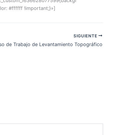
c_custom_1636628077599{backgr
or: #ffffff !important;}»]
SIGUIENTE
so de Trabajo de Levantamiento Topográfico