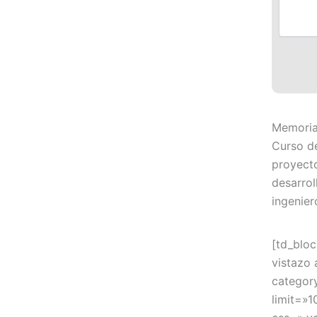
Memorias
Curso de
proyecto
desarrol
ingeniero
[td_bloc
vistazo 
categor
limit=»1