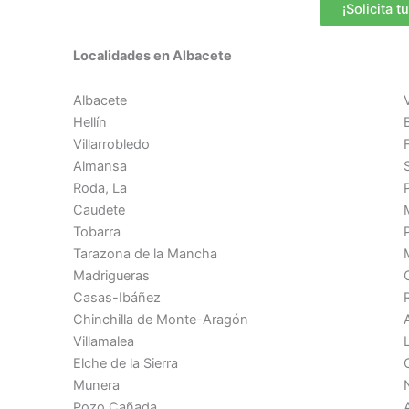
¡Solicita t
Localidades en Albacete
Albacete
Hellín
Villarrobledo
Almansa
Roda, La
Caudete
Tobarra
Tarazona de la Mancha
Madrigueras
Casas-Ibáñez
Chinchilla de Monte-Aragón
Villamalea
Elche de la Sierra
Munera
Pozo Cañada