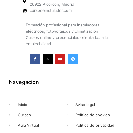
28922 Alcorcón, Madrid
cursodeinstalador.com
Formación profesional para instaladores
eléctricos, fotovoltaicos y climatización.
Cursos online y presenciales orientados a la
empleabilidad.
F
X
Y
I
a
-
o
n
c
t
u
s
e
w
t
t
b
i
u
a
o
t
b
g
o
t
e
r
k
e
a
Navegación
-
r
m
f
Inicio
Aviso legal
Cursos
Política de cookies
Aula Virtual
Política de privacidad