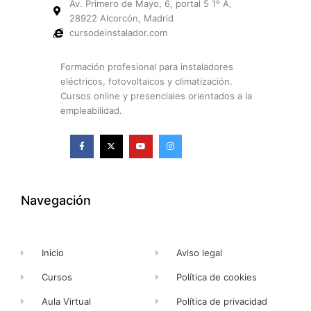
Av. Primero de Mayo, 6, portal 5 1º A,
28922 Alcorcón, Madrid
cursodeinstalador.com
Formación profesional para instaladores
eléctricos, fotovoltaicos y climatización.
Cursos online y presenciales orientados a la
empleabilidad.
F
X
Y
I
a
-
o
n
c
t
u
s
e
w
t
t
b
i
u
a
o
t
b
g
o
t
e
r
k
e
a
Navegación
-
r
m
f
Inicio
Aviso legal
Cursos
Política de cookies
Aula Virtual
Política de privacidad