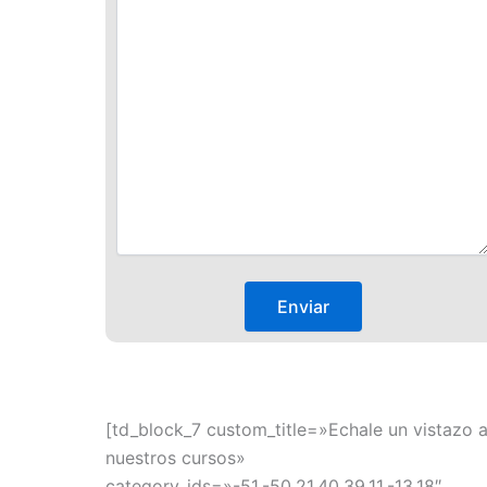
[td_block_7 custom_title=»Echale un vistazo 
nuestros cursos»
category_ids=»-51,-50,21,40,39,11,-13,18″