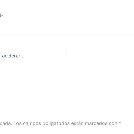
d-
Renfe firma un acuerdo con Microsoft para para acelerar su transformación digital
icada.
Los campos obligatorios están marcados con
*