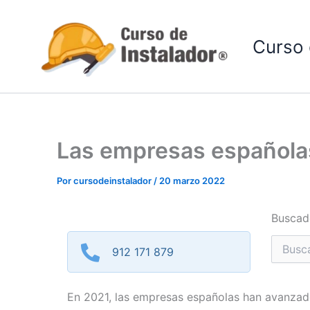
Ir
al
Curso 
contenido
Las empresas españolas
Por
cursodeinstalador
/
20 marzo 2022
Buscad
Buscar
912 171 879
por:
En 2021, las empresas españolas han avanzado 