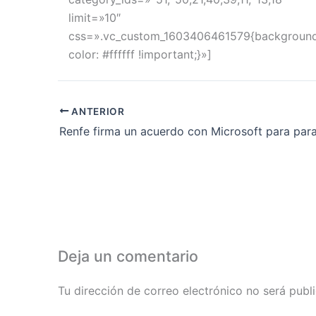
limit=»10″
css=».vc_custom_1603406461579{backgroun
color: #ffffff !important;}»]
ANTERIOR
Deja un comentario
Tu dirección de correo electrónico no será publ