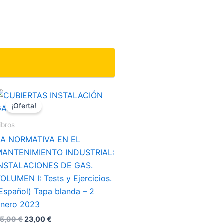
El
El
precio
precio
¡Oferta!
original
actual
era:
es:
ibros
25,99 €.
23,00 €.
LA NORMATIVA EN EL
MANTENIMIENTO INDUSTRIAL:
INSTALACIONES DE GAS.
OLUMEN I: Tests y Ejercicios.
Español) Tapa blanda – 2
nero 2023
5,99
€
23,00
€