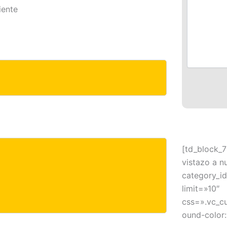
iente
[td_block_7
vistazo a n
category_id
limit=»10″
css=».vc_c
ound-color: 