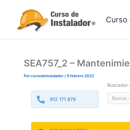
Ir
al
Curso 
contenido
SEA757_2 – Mantenimient
Por
cursodeinstalador
/
9 febrero 2022
Buscador 
Buscar
912 171 879
por: