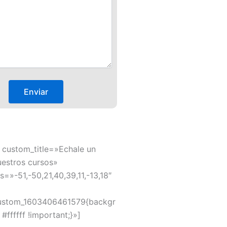
 custom_title=»Echale un
uestros cursos»
s=»-51,-50,21,40,39,11,-13,18″
ustom_1603406461579{backgr
#ffffff !important;}»]