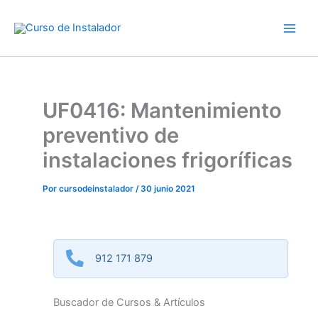
Ir
al
contenido
UF0416: Mantenimiento
preventivo de
instalaciones frigoríficas
Por
cursodeinstalador
/
30 junio 2021
912 171 879
Buscador de Cursos & Artículos