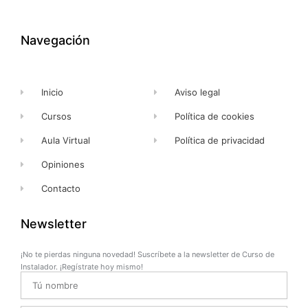
e
w
t
t
b
i
u
a
o
t
b
g
o
t
e
r
k
e
a
Navegación
-
r
m
f
Inicio
Aviso legal
Cursos
Política de cookies
Aula Virtual
Política de privacidad
Opiniones
Contacto
Newsletter
¡No te pierdas ninguna novedad! Suscríbete a la newsletter de Curso de
Instalador. ¡Regístrate hoy mismo!
Name