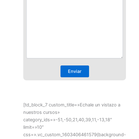
[td_block_7 custom_title=»Echale un vistazo a
nuestros cursos»
category_ids=»-51,-50,21,40,39,11,-13,18″
limit=»10″
css=».vc_custom_1603406461579{background-