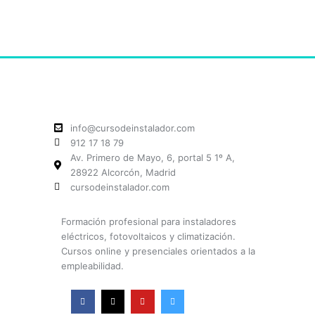
info@cursodeinstalador.com
912 17 18 79
Av. Primero de Mayo, 6, portal 5 1º A,
28922 Alcorcón, Madrid
cursodeinstalador.com
Formación profesional para instaladores
eléctricos, fotovoltaicos y climatización.
Cursos online y presenciales orientados a la
empleabilidad.
F
X
Y
I
a
-
o
n
c
t
u
s