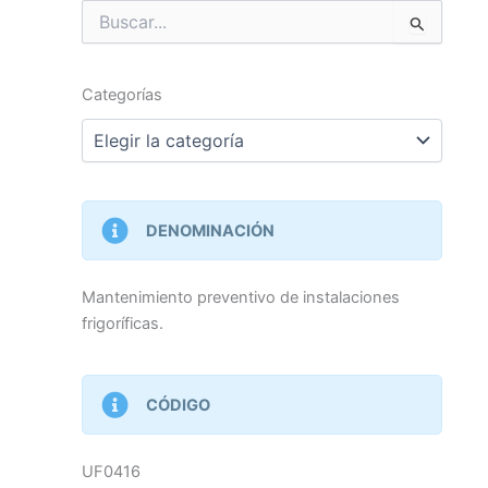
Buscar
por:
Categorías
Categorías
DENOMINACIÓN
Mantenimiento preventivo de instalaciones
frigoríficas.
CÓDIGO
UF0416