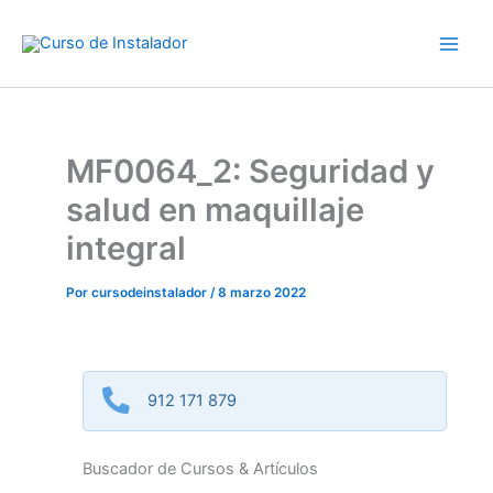
Ir
al
contenido
MF0064_2: Seguridad y
salud en maquillaje
integral
Por
cursodeinstalador
/
8 marzo 2022
912 171 879
Buscador de Cursos & Artículos