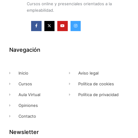
Cursos online y presenciales orientados a la
empleabilidad.
F
X
Y
I
a
-
o
n
c
t
u
s
e
w
t
t
b
i
u
a
o
t
b
g
o
t
e
r
k
e
a
Navegación
-
r
m
f
Inicio
Aviso legal
Cursos
Política de cookies
Aula Virtual
Política de privacidad
Opiniones
Contacto
Newsletter