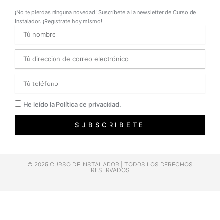
¡No te pierdas ninguna novedad! Suscríbete a la newsletter de Curso de
Instalador. ¡Regístrate hoy mismo!
Name
Email
Telefono
Privacidad
He leído la Política de privacidad.
SUBSCRIBETE
© 2025 CURSO DE INSTALADOR | TODOS LOS DERECHOS
RESERVADOS