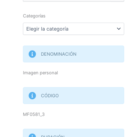
por:
Categorías
Categorías
DENOMINACIÓN
Imagen personal
CÓDIGO
MF0581_3