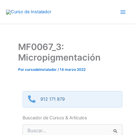
Ir
al
contenido
MF0067_3:
Micropigmentación
Por
cursodeinstalador
/
14 marzo 2022
912 171 879
Buscador de Cursos & Artículos
Buscar