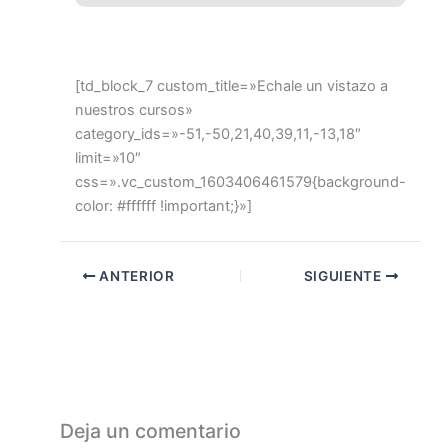
[td_block_7 custom_title=»Echale un vistazo a
nuestros cursos»
category_ids=»-51,-50,21,40,39,11,-13,18″
limit=»10″
css=».vc_custom_1603406461579{background-
color: #ffffff !important;}»]
ANTERIOR
SIGUIENTE
Deja un comentario