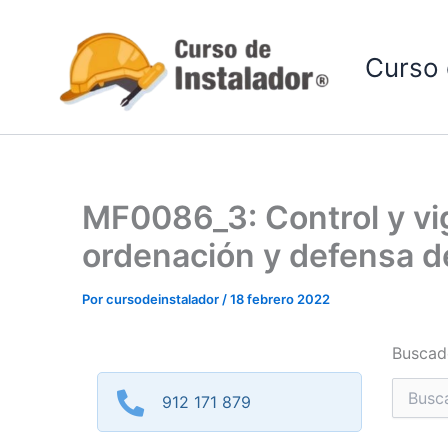
Ir
al
Curso 
contenido
MF0086_3: Control y vig
ordenación y defensa de
Por
cursodeinstalador
/
18 febrero 2022
Buscad
Buscar
912 171 879
por: