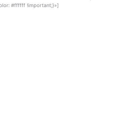
olor: #ffffff !important;}»]