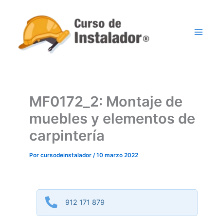
Ir
al
contenido
MF0172_2: Montaje de
muebles y elementos de
carpintería
Por
cursodeinstalador
/
10 marzo 2022
912 171 879