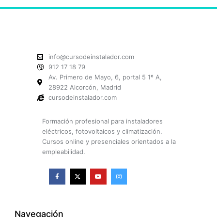
info@cursodeinstalador.com
912 17 18 79
Av. Primero de Mayo, 6, portal 5 1º A,
28922 Alcorcón, Madrid
cursodeinstalador.com
Formación profesional para instaladores
eléctricos, fotovoltaicos y climatización.
Cursos online y presenciales orientados a la
empleabilidad.
F
X
Y
I
a
-
o
n
c
t
u
s
e
w
t
t
b
i
u
a
o
t
b
g
o
t
e
r
k
e
a
Navegación