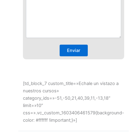
[td_block_7 custom_title=»Echale un vistazo a
nuestros cursos»
category_ids=»-51,-50,21,40,39,11,-13,18″
limit=»10″
css=».vc_custom_1603406461579{background-
color: #ffffff !important;}»]