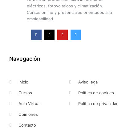
eléctricos, fotovoltaicos y climatización.
Cursos online y presenciales orientados a la
empleabilidad.
F
X
Y
I
a
-
o
n
c
t
u
s
e
w
t
t
b
i
u
a
o
t
b
g
o
t
e
r
k
e
a
Navegación
-
r
m
f
Inicio
Aviso legal
Cursos
Política de cookies
Aula Virtual
Política de privacidad
Opiniones
Contacto