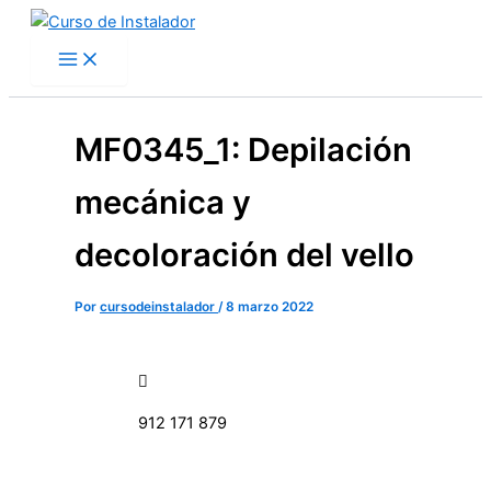
Buscar
Categorías
Ir
por:
al
contenido
MF0345_1: Depilación
mecánica y
decoloración del vello
Por
cursodeinstalador
/
8 marzo 2022
912 171 879