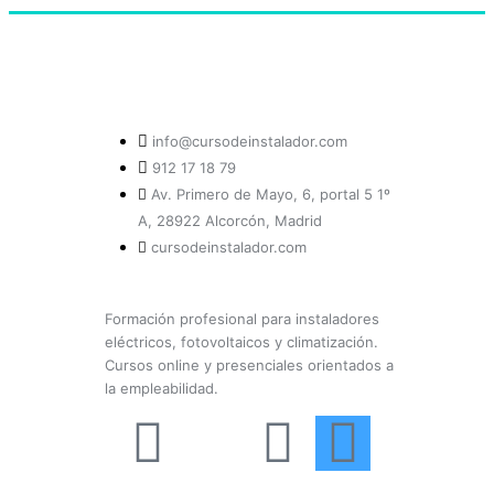
info@cursodeinstalador.com
912 17 18 79
Av. Primero de Mayo, 6, portal 5 1º
A, 28922 Alcorcón, Madrid
cursodeinstalador.com
Formación profesional para instaladores
eléctricos, fotovoltaicos y climatización.
Cursos online y presenciales orientados a
la empleabilidad.
F
X
Y
I