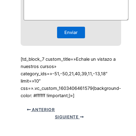
[td_block_7 custom_title=»Echale un vistazo a
nuestros cursos»
category_ids=»-51,-50,21,40,39,11,-13,18″
limit=»10″
css=».vc_custom_1603406461579{background-
color: #ffffff !important;}»]
ANTERIOR
SIGUIENTE