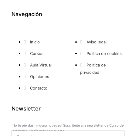
a
-
o
n
c
t
u
s
Navegación
e
w
t
t
b
i
u
a
Inicio
Aviso legal
Cursos
Política de cookies
o
t
b
g
Aula Virtual
Política de
o
t
e
r
privacidad
Opiniones
k
e
a
Contacto
-
r
m
Newsletter
f
¡No te pierdas ninguna novedad! Suscríbete a la newsletter de Curso de
Instalador. ¡Regístrate hoy mismo!
Name