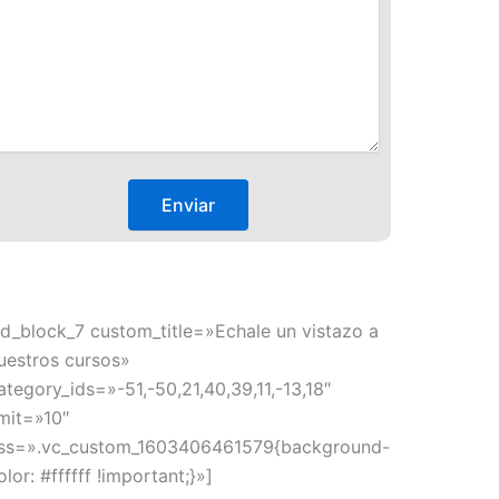
td_block_7 custom_title=»Echale un vistazo a
uestros cursos»
ategory_ids=»-51,-50,21,40,39,11,-13,18″
imit=»10″
ss=».vc_custom_1603406461579{background-
olor: #ffffff !important;}»]