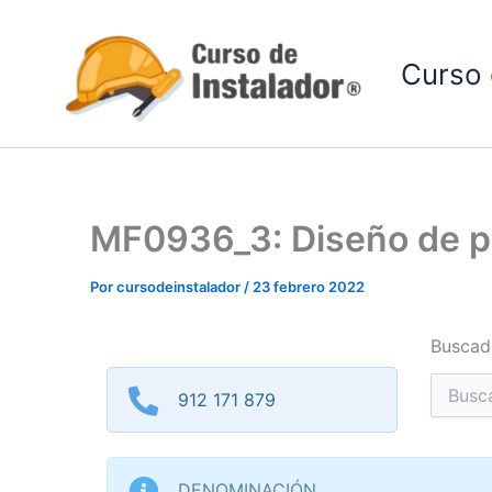
Ir
al
Curso 
contenido
MF0936_3: Diseño de pr
Por
cursodeinstalador
/
23 febrero 2022
Buscad
Buscar
912 171 879
por:
DENOMINACIÓN