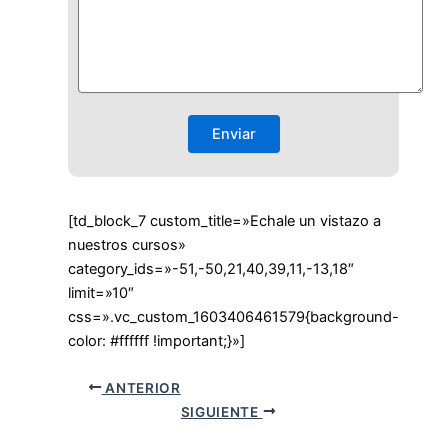
[td_block_7 custom_title=»Echale un vistazo a
nuestros cursos»
category_ids=»-51,-50,21,40,39,11,-13,18″
limit=»10″
css=».vc_custom_1603406461579{background-
color: #ffffff !important;}»]
ANTERIOR
SIGUIENTE