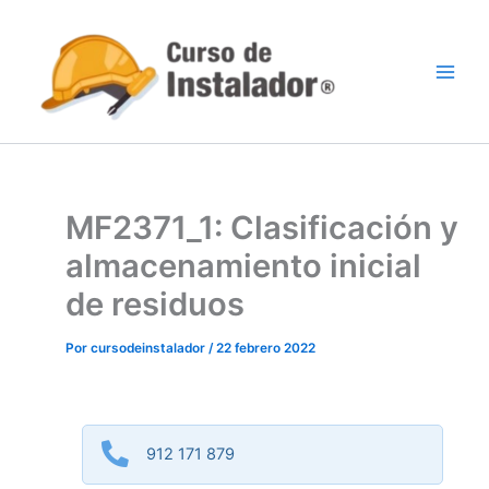
Ir
al
contenido
MF2371_1: Clasificación y
almacenamiento inicial
de residuos
Por
cursodeinstalador
/
22 febrero 2022
912 171 879