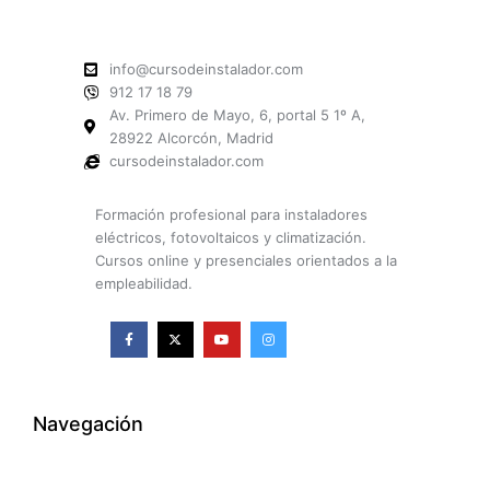
info@cursodeinstalador.com
912 17 18 79
Av. Primero de Mayo, 6, portal 5 1º A,
28922 Alcorcón, Madrid
cursodeinstalador.com
Formación profesional para instaladores
eléctricos, fotovoltaicos y climatización.
Cursos online y presenciales orientados a la
empleabilidad.
F
X
Y
I
a
-
o
n
c
t
u
s
e
w
t
t
b
i
u
a
o
t
b
g
o
t
e
r
k
e
a
Navegación
-
r
m
f