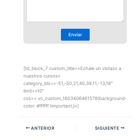
[td_block_7 custom_title=»Echale un vistazo a
nuestros cursos»
category_ids=»-51,-50,21,40,39,11,-13,18″
limit=»10″
css=».vc_custom_1603406461579{background-
color: #ffffff !important;}»]
ANTERIOR
SIGUIENTE