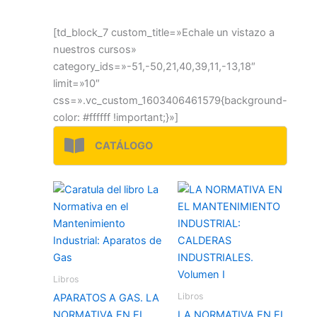
[td_block_7 custom_title=»Echale un vistazo a
nuestros cursos»
category_ids=»-51,-50,21,40,39,11,-13,18″
limit=»10″
css=».vc_custom_1603406461579{background-
color: #ffffff !important;}»]
CATÁLOGO
Libros
Libros
APARATOS A GAS. LA
NORMATIVA EN EL
LA NORMATIVA EN EL