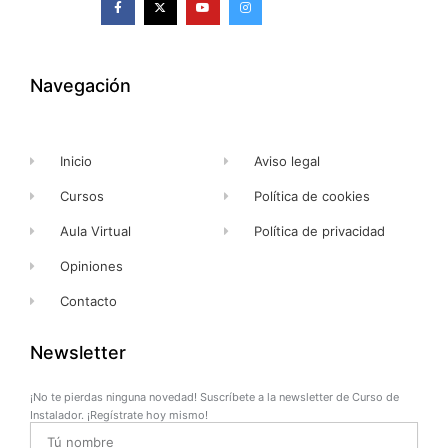
a
-
o
n
c
t
u
s
e
w
t
t
b
i
u
a
o
t
b
g
o
t
e
r
k
e
a
Navegación
-
r
m
f
Inicio
Aviso legal
Cursos
Política de cookies
Aula Virtual
Política de privacidad
Opiniones
Contacto
Newsletter
¡No te pierdas ninguna novedad! Suscríbete a la newsletter de Curso de
Instalador. ¡Regístrate hoy mismo!
Name