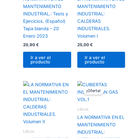
MANTENIMIENTO
MANTENIMIENTO
INDUSTRIAL.: Tests y
INDUSTRIAL:
Ejercicios. (Español)
CALDERAS
Tapa blanda – 20
INDUSTRIALES.
Enero 2023
Volumen I
20,90
€
25,00
€
Ir a ver el
Ir a ver el
producto
producto
El
El
precio
precio
¡Oferta!
original
actual
era:
es:
25,99 €.
23,00 €.
Libros
LA NORMATIVA EN EL
MANTENIMIENTO
Libros
INDUSTRIAL: