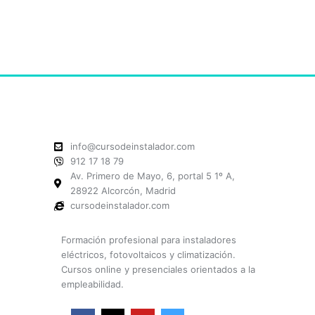
info@cursodeinstalador.com
912 17 18 79
Av. Primero de Mayo, 6, portal 5 1º A,
28922 Alcorcón, Madrid
cursodeinstalador.com
Formación profesional para instaladores
eléctricos, fotovoltaicos y climatización.
Cursos online y presenciales orientados a la
empleabilidad.
F
X
Y
I