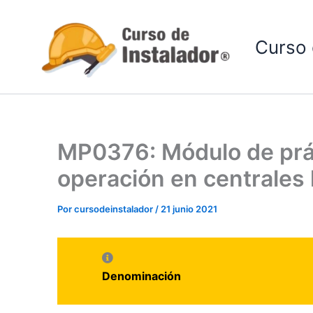
Ir
al
Curso 
contenido
MP0376: Módulo de práct
operación en centrales 
Por
cursodeinstalador
/
21 junio 2021
Denominación