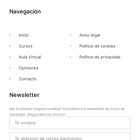
o
t
b
g
o
t
e
r
k
e
a
Navegación
-
r
m
f
Inicio
Aviso legal
Cursos
Política de cookies
Aula Virtual
Política de privacidad
Opiniones
Contacto
Newsletter
¡No te pierdas ninguna novedad! Suscríbete a la newsletter de Curso de
Instalador. ¡Regístrate hoy mismo!
Name
Email