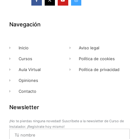
a
-
o
n
c
t
u
s
e
w
t
t
b
i
u
a
o
t
b
g
o
t
e
r
k
e
a
Navegación
-
r
m
f
Inicio
Aviso legal
Cursos
Política de cookies
Aula Virtual
Política de privacidad
Opiniones
Contacto
Newsletter
¡No te pierdas ninguna novedad! Suscríbete a la newsletter de Curso de
Instalador. ¡Regístrate hoy mismo!
Name