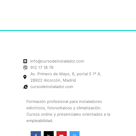
info@cursodeinstalador.com
912 17 18 79
Av. Primero de Mayo, 6, portal 5 1º A,
28922 Alcorcón, Madrid
cursodeinstalador.com
Formación profesional para instaladores
eléctricos, fotovoltaicos y climatización.
Cursos online y presenciales orientados a la
empleabilidad.
F
X
Y
I