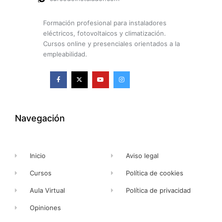
Formación profesional para instaladores
eléctricos, fotovoltaicos y climatización.
Cursos online y presenciales orientados a la
empleabilidad.
F
X
Y
I
a
-
o
n
c
t
u
s
e
w
t
t
b
i
u
a
o
t
b
g
o
t
e
r
k
e
a
Navegación
-
r
m
f
Inicio
Aviso legal
Cursos
Política de cookies
Aula Virtual
Política de privacidad
Opiniones