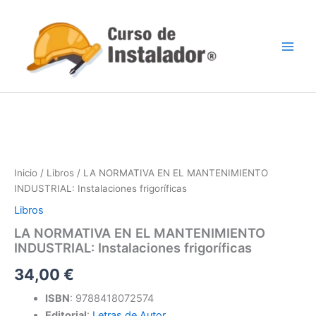
Ir
al
contenido
Inicio
/
Libros
/ LA NORMATIVA EN EL MANTENIMIENTO
INDUSTRIAL: Instalaciones frigoríficas
Libros
LA NORMATIVA EN EL MANTENIMIENTO
INDUSTRIAL: Instalaciones frigoríficas
34,00
€
ISBN
:
9788418072574
Editorial
:
Letras de Autor