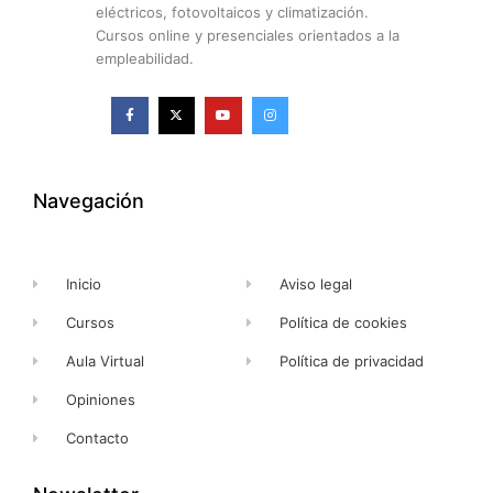
eléctricos, fotovoltaicos y climatización.
Cursos online y presenciales orientados a la
empleabilidad.
F
X
Y
I
a
-
o
n
c
t
u
s
e
w
t
t
b
i
u
a
o
t
b
g
o
t
e
r
k
e
a
Navegación
-
r
m
f
Inicio
Aviso legal
Cursos
Política de cookies
Aula Virtual
Política de privacidad
Opiniones
Contacto