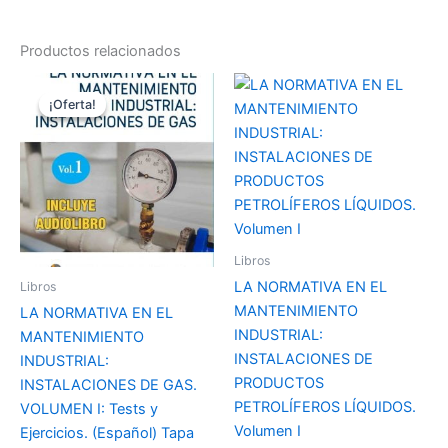
Productos relacionados
El
El
precio
precio
¡Oferta!
¡Oferta!
original
actual
era:
es:
25,99 €.
23,00 €.
Libros
LA NORMATIVA EN EL
Libros
MANTENIMIENTO
LA NORMATIVA EN EL
INDUSTRIAL:
MANTENIMIENTO
INSTALACIONES DE
INDUSTRIAL:
PRODUCTOS
INSTALACIONES DE GAS.
PETROLÍFEROS LÍQUIDOS.
VOLUMEN I: Tests y
Volumen I
Ejercicios. (Español) Tapa