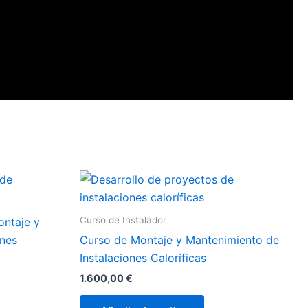
Curso de Instalador
ontaje y
ones
Curso de Montaje y Mantenimiento de
Instalaciones Caloríficas
1.600,00
€