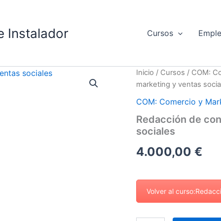
 Instalador
Cursos
Empl
Redacción
Inicio
/
Cursos
/
COM: Co
de
marketing y ventas socia
contenidos
digitales
COM: Comercio y Mar
para
Redacción de cont
marketing
sociales
y
ventas
4.000,00
€
sociales
cantidad
Volver al curso:Redacc