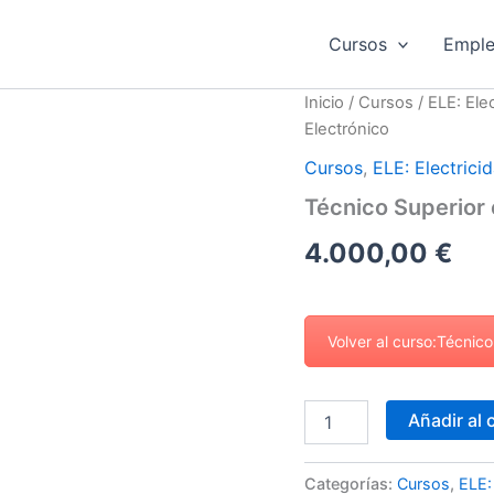
Cursos
Empl
Técnico
Inicio
/
Cursos
/
ELE: Elec
Superior
Electrónico
en
Mantenimiento
Cursos
,
ELE: Electrici
Electrónico
Técnico Superior
cantidad
4.000,00
€
Volver al curso:Técnic
Añadir al 
Categorías:
Cursos
,
ELE: