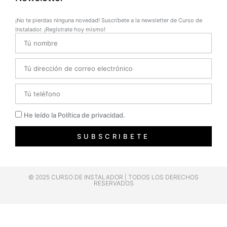
¡No te pierdas ninguna novedad! Suscríbete a la newsletter de Curso de
Instalador. ¡Regístrate hoy mismo!
Name
Email
Telefono
Privacidad
He leído la Política de privacidad.
SUBSCRIBETE
© 2025 CURSO DE INSTALADOR | TODOS LOS DERECHOS
RESERVADOS