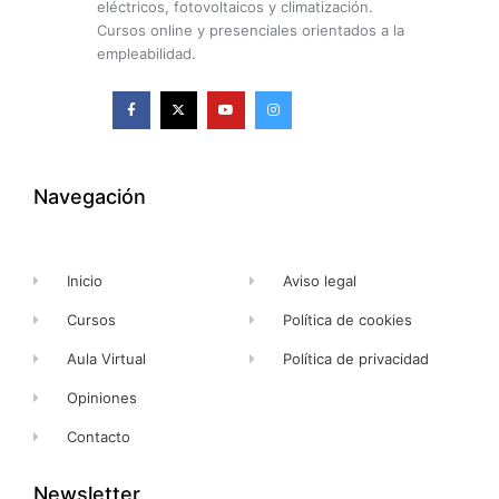
eléctricos, fotovoltaicos y climatización.
Cursos online y presenciales orientados a la
empleabilidad.
F
X
Y
I
a
-
o
n
c
t
u
s
e
w
t
t
b
i
u
a
o
t
b
g
o
t
e
r
k
e
a
Navegación
-
r
m
f
Inicio
Aviso legal
Cursos
Política de cookies
Aula Virtual
Política de privacidad
Opiniones
Contacto
Newsletter