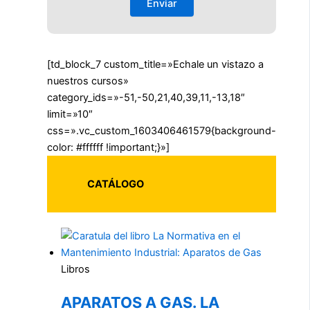
[td_block_7 custom_title=»Echale un vistazo a
nuestros cursos»
category_ids=»-51,-50,21,40,39,11,-13,18″
limit=»10″
css=».vc_custom_1603406461579{background-
color: #ffffff !important;}»]
CATÁLOGO
Libros
APARATOS A GAS. LA