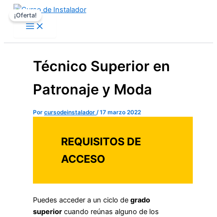
Ir
El
El
¡Oferta!
al
precio
precio
contenido
original
actual
era:
es:
25,99 €.
23,00 €.
Técnico Superior en
Patronaje y Moda
Por
cursodeinstalador
/
17 marzo 2022
REQUISITOS DE
ACCESO
Puedes acceder a un ciclo de
grado
superior
cuando reúnas alguno de los