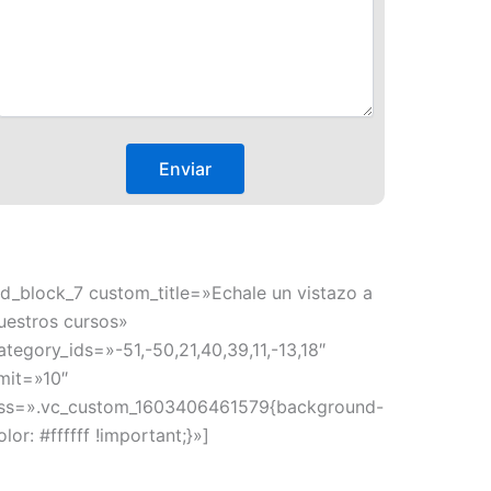
td_block_7 custom_title=»Echale un vistazo a
uestros cursos»
ategory_ids=»-51,-50,21,40,39,11,-13,18″
imit=»10″
ss=».vc_custom_1603406461579{background-
olor: #ffffff !important;}»]