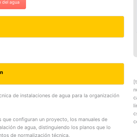
e del agua
ón
[
n
écnica de instalaciones de agua para la organización
c
l
c
s que configuran un proyecto, los manuales de
c
lación de agua, distinguiendo los planos que lo
tos de normalización técnica.