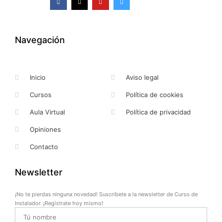
a
-
o
n
c
t
u
s
e
w
t
t
b
i
u
a
o
t
b
g
o
t
e
r
k
e
a
Navegación
-
r
m
f
Inicio
Aviso legal
Cursos
Política de cookies
Aula Virtual
Política de privacidad
Opiniones
Contacto
Newsletter
¡No te pierdas ninguna novedad! Suscríbete a la newsletter de Curso de
Instalador. ¡Regístrate hoy mismo!
Name