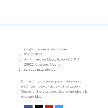
info@cursodeinstalador.com
912 17 18 79
Av. Primero de Mayo, 6, portal 5 1º A,
28922 Alcorcón, Madrid
cursodeinstalador.com
Formación profesional para instaladores
eléctricos, fotovoltaicos y climatización.
Cursos online y presenciales orientados a la
empleabilidad.
F
X
Y
I