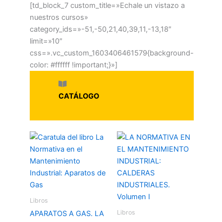
[td_block_7 custom_title=»Echale un vistazo a
nuestros cursos»
category_ids=»-51,-50,21,40,39,11,-13,18″
limit=»10″
css=».vc_custom_1603406461579{background-
color: #ffffff !important;}»]
CATÁLOGO
Libros
Libros
APARATOS A GAS. LA