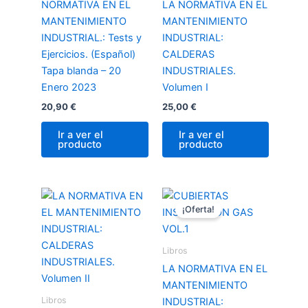
NORMATIVA EN EL
LA NORMATIVA EN EL
MANTENIMIENTO
MANTENIMIENTO
INDUSTRIAL.: Tests y
INDUSTRIAL:
Ejercicios. (Español)
CALDERAS
Tapa blanda – 20
INDUSTRIALES.
Enero 2023
Volumen I
20,90
€
25,00
€
Ir a ver el
Ir a ver el
producto
producto
El
El
precio
precio
¡Oferta!
original
actual
era:
es:
25,99 €.
23,00 €.
Libros
LA NORMATIVA EN EL
MANTENIMIENTO
Libros
INDUSTRIAL: