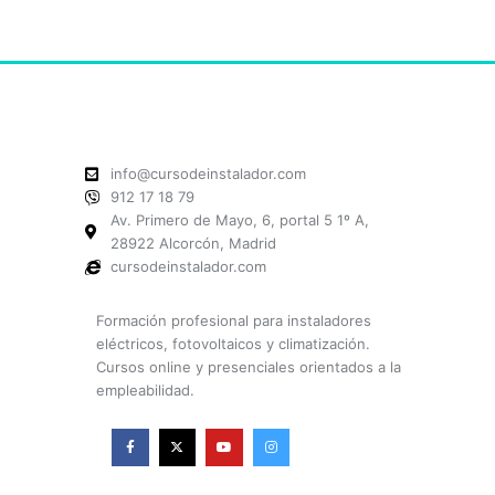
info@cursodeinstalador.com
912 17 18 79
Av. Primero de Mayo, 6, portal 5 1º A,
28922 Alcorcón, Madrid
cursodeinstalador.com
Formación profesional para instaladores
eléctricos, fotovoltaicos y climatización.
Cursos online y presenciales orientados a la
empleabilidad.
F
X
Y
I
a
-
o
n
c
t
u
s
e
w
t
t
b
i
u
a