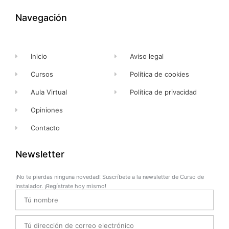
o
t
b
g
o
t
e
r
k
e
a
Navegación
-
r
m
f
Inicio
Aviso legal
Cursos
Política de cookies
Aula Virtual
Política de privacidad
Opiniones
Contacto
Newsletter
¡No te pierdas ninguna novedad! Suscríbete a la newsletter de Curso de
Instalador. ¡Regístrate hoy mismo!
Name
Email