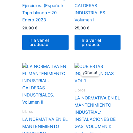
Ejercicios. (Español)
CALDERAS
Tapa blanda – 20
INDUSTRIALES.
Enero 2023
Volumen I
20,90
€
25,00
€
Ir a ver el
Ir a ver el
producto
producto
El
El
precio
precio
¡Oferta!
original
actual
era:
es:
25,99 €.
23,00 €.
Libros
LA NORMATIVA EN EL
MANTENIMIENTO
Libros
INDUSTRIAL:
LA NORMATIVA EN EL
INSTALACIONES DE
MANTENIMIENTO
GAS. VOLUMEN I: