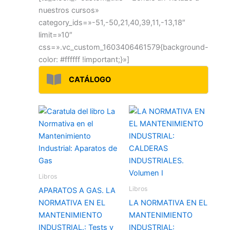
nuestros cursos»
category_ids=»-51,-50,21,40,39,11,-13,18″
limit=»10″
css=».vc_custom_1603406461579{background-
color: #ffffff !important;}»]
CATÁLOGO
Libros
Libros
APARATOS A GAS. LA
NORMATIVA EN EL
LA NORMATIVA EN EL
MANTENIMIENTO
MANTENIMIENTO
INDUSTRIAL.: Tests y
INDUSTRIAL: