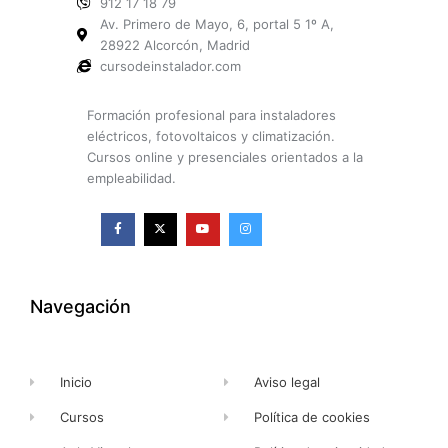
912 17 18 79
Av. Primero de Mayo, 6, portal 5 1º A,
28922 Alcorcón, Madrid
cursodeinstalador.com
Formación profesional para instaladores
eléctricos, fotovoltaicos y climatización.
Cursos online y presenciales orientados a la
empleabilidad.
F
X
Y
I
a
-
o
n
c
t
u
s
e
w
t
t
b
i
u
a
o
t
b
g
o
t
e
r
k
e
a
Navegación
-
r
m
f
Inicio
Aviso legal
Cursos
Política de cookies