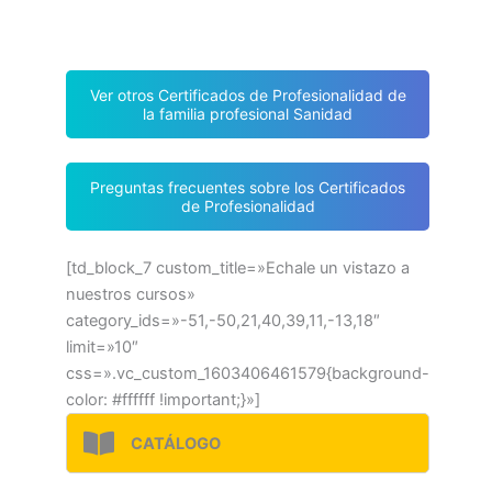
Ver otros Certificados de Profesionalidad de
la familia profesional Sanidad
Preguntas frecuentes sobre los Certificados
de Profesionalidad
[td_block_7 custom_title=»Echale un vistazo a
nuestros cursos»
category_ids=»-51,-50,21,40,39,11,-13,18″
limit=»10″
css=».vc_custom_1603406461579{background-
color: #ffffff !important;}»]
CATÁLOGO