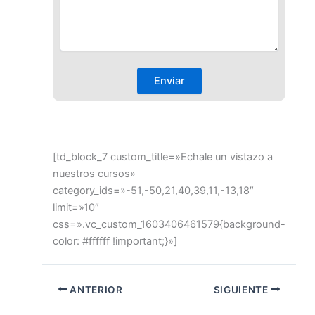
[td_block_7 custom_title=»Echale un vistazo a
nuestros cursos»
category_ids=»-51,-50,21,40,39,11,-13,18″
limit=»10″
css=».vc_custom_1603406461579{background-
color: #ffffff !important;}»]
ANTERIOR
SIGUIENTE