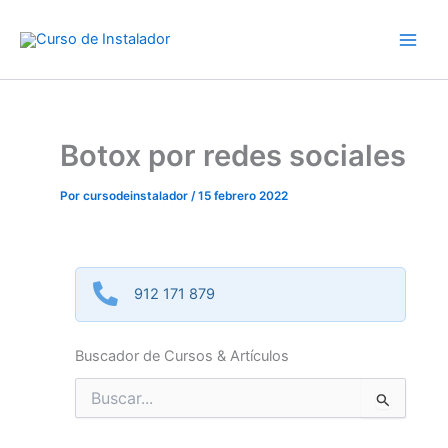
Ir
al
contenido
Botox por redes sociales
Por
cursodeinstalador
/
15 febrero 2022
912 171 879
Buscador de Cursos & Artículos
Buscar
por: