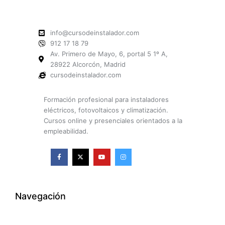
info@cursodeinstalador.com
912 17 18 79
Av. Primero de Mayo, 6, portal 5 1º A,
28922 Alcorcón, Madrid
cursodeinstalador.com
Formación profesional para instaladores
eléctricos, fotovoltaicos y climatización.
Cursos online y presenciales orientados a la
empleabilidad.
F
X
Y
I
a
-
o
n
c
t
u
s
e
w
t
t
b
i
u
a
o
t
b
g
o
t
e
r
k
e
a
Navegación
-
r
m
f