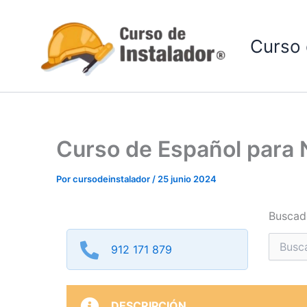
Ir
al
Curso 
contenido
Curso de Español para
Por
cursodeinstalador
/
25 junio 2024
Buscad
Buscar
912 171 879
por:
DESCRIPCIÓN