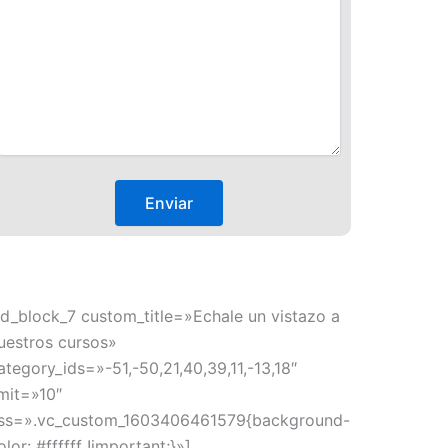
td_block_7 custom_title=»Echale un vistazo a
uestros cursos»
ategory_ids=»-51,-50,21,40,39,11,-13,18″
imit=»10″
ss=».vc_custom_1603406461579{background-
olor: #ffffff !important;}»]