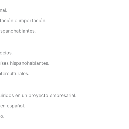
nal.
ación e importación.
ispanohablantes.
ocios.
aíses hispanohablantes.
terculturales.
iridos en un proyecto empresarial.
 en español.
o.