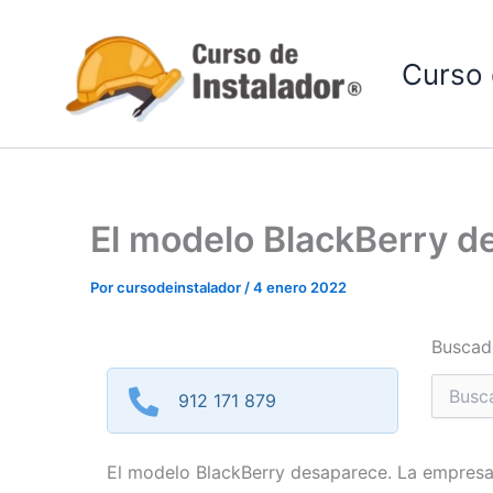
Ir
al
Curso 
contenido
El modelo BlackBerry d
Por
cursodeinstalador
/
4 enero 2022
Buscad
Buscar
912 171 879
por:
El modelo BlackBerry desaparece. La empresa 