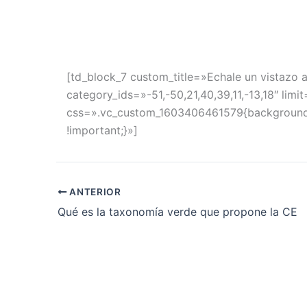
[td_block_7 custom_title=»Echale un vistazo 
category_ids=»-51,-50,21,40,39,11,-13,18″ limit
css=».vc_custom_1603406461579{background-c
!important;}»]
ANTERIOR
Qué es la taxonomía verde que propone la CE