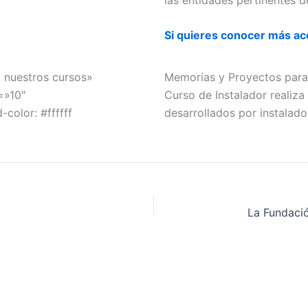
Si quieres conocer más ace
a nuestros cursos»
Memorias y Proyectos para
=»10″
Curso de Instalador realiz
olor: #ffffff
desarrollados por instalador