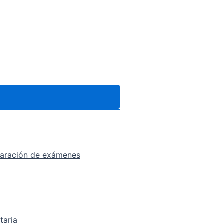
eparación de exámenes
taria