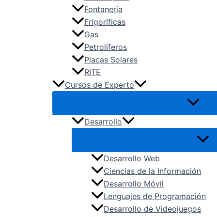
TMV – Transporte y Mantenimiento 
Fontanería
VIC – Vidrio y Cerámica
Frigoríficas
Gas
Petrolíferos
Placas Solares
RITE
Cursos de Experto
Desarrollo
Desarrollo Web
Ciencias de la Información
Desarrollo Móvil
Lenguajes de Programación
Desarrollo de Videojuegos