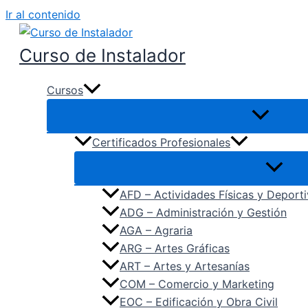
Ir al contenido
Curso de Instalador
Cursos
Certificados Profesionales
AFD – Actividades Físicas y Deport
ADG – Administración y Gestión
AGA – Agraria
ARG – Artes Gráficas
ART – Artes y Artesanías
COM – Comercio y Marketing
EOC – Edificación y Obra Civil