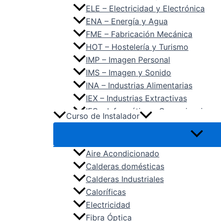
ELE – Electricidad y Electrónica
ENA – Energía y Agua
FME – Fabricación Mecánica
HOT – Hostelería y Turismo
IMP – Imagen Personal
IMS – Imagen y Sonido
INA – Industrias Alimentarias
IEX – Industrias Extractivas
IFC – Informática y Comunicaciones
Curso de Instalador
IMA – Instalación y Mantenimiento
MAM – Madera, Mueble y Corcho
MAP – Marítimo Pesquera
Aire Acondicionado
QUI – Química
Calderas domésticas
SAN – Sanidad
Calderas Industriales
SEA – Seguridad y Medio Ambiente
Caloríficas
SSC – Servicios Socioculturales y 
Electricidad
TCP – Textil, Confección y Piel
Fibra Óptica