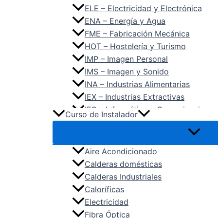
ELE – Electricidad y Electrónica
ENA – Energía y Agua
FME – Fabricación Mecánica
HOT – Hostelería y Turismo
IMP – Imagen Personal
IMS – Imagen y Sonido
INA – Industrias Alimentarias
IEX – Industrias Extractivas
IFC – Informática y Comunicaciones
Curso de Instalador
IMA – Instalación y Mantenimiento
MAM – Madera, Mueble y Corcho
MAP – Marítimo Pesquera
Aire Acondicionado
QUI – Química
Calderas domésticas
SAN – Sanidad
Calderas Industriales
SEA – Seguridad y Medio Ambiente
Caloríficas
SSC – Servicios Socioculturales y 
Electricidad
TCP – Textil, Confección y Piel
Fibra Óptica