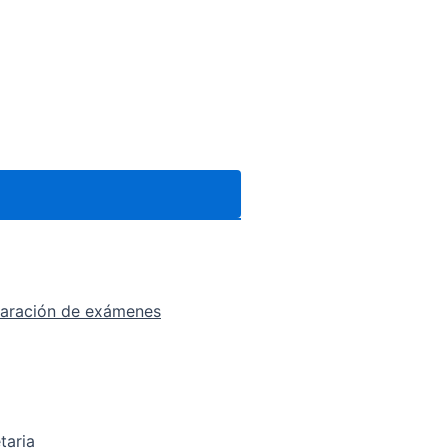
eparación de exámenes
taria