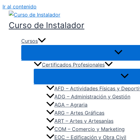
Ir al contenido
Curso de Instalador
Cursos
Certificados Profesionales
AFD – Actividades Físicas y Deport
ADG – Administración y Gestión
AGA – Agraria
ARG – Artes Gráficas
ART – Artes y Artesanías
COM – Comercio y Marketing
EOC – Edificación y Obra Civil