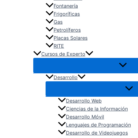
TMV – Transporte y Mantenimiento 
Fontanería
VIC – Vidrio y Cerámica
Frigoríficas
Gas
Petrolíferos
Placas Solares
RITE
Cursos de Experto
Desarrollo
Desarrollo Web
Ciencias de la Información
Desarrollo Móvil
Lenguajes de Programación
Desarrollo de Videojuegos