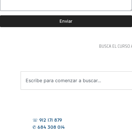
Enviar
BUSCA EL CURSO 
B
u
s
c
a
r
☏ 912 171 879
✆ 684 308 014