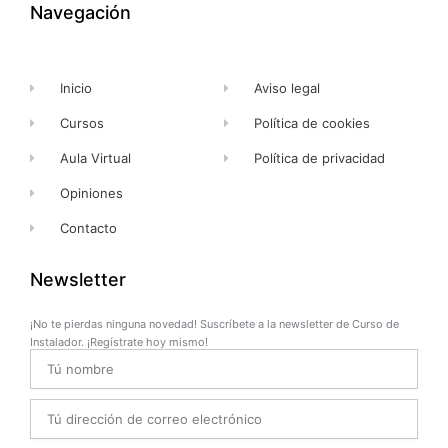
k
e
a
Navegación
-
r
m
f
Inicio
Aviso legal
Cursos
Política de cookies
Aula Virtual
Política de privacidad
Opiniones
Contacto
Newsletter
¡No te pierdas ninguna novedad! Suscríbete a la newsletter de Curso de
Instalador. ¡Regístrate hoy mismo!
Name
Email