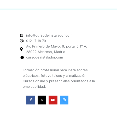
info@cursodeinstalador.com
912 17 18 79
Av. Primero de Mayo, 6, portal 5 1º A,
28922 Alcorcón, Madrid
cursodeinstalador.com
Formación profesional para instaladores
eléctricos, fotovoltaicos y climatización.
Cursos online y presenciales orientados a la
empleabilidad.
F
X
Y
I
a
-
o
n
c
t
u
s
e
w
t
t
b
i
u
a
o
t
b
g
o
t
e
r