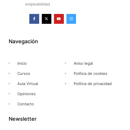
empleabilidad.
F
X
Y
I
a
-
o
n
c
t
u
s
e
w
t
t
b
i
u
a
o
t
b
g
o
t
e
r
k
e
a
Navegación
-
r
m
f
Inicio
Aviso legal
Cursos
Política de cookies
Aula Virtual
Política de privacidad
Opiniones
Contacto
Newsletter