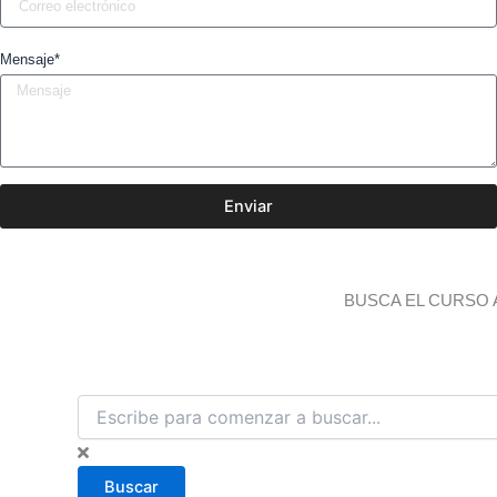
Mensaje*
Enviar
BUSCA EL CURSO 
B
u
s
c
Buscar
a