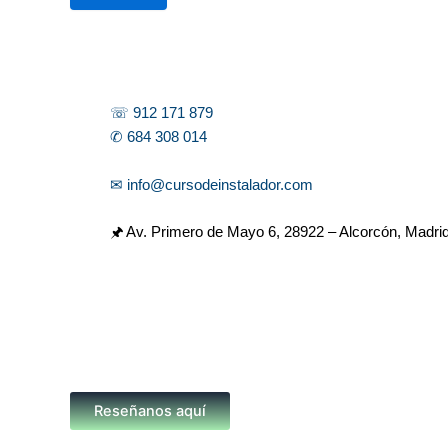
r
☏ 912 171 879
✆ 684 308 014
✉ info@cursodeinstalador.com
🖈 Av. Primero de Mayo 6,
28922 – Alcorcón, Madri
Reseñanos aquí