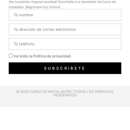
¡No te pierdas ninguna novedad! Suscríbete a la newsletter de Curso de
Instalador. ¡Regístrate hoy mismo!
Name
Email
Telefono
Privacidad
He leído la Política de privacidad.
SUBSCRIBETE
© 2025 CURSO DE INSTALADOR | TODOS LOS DERECHOS
RESERVADOS