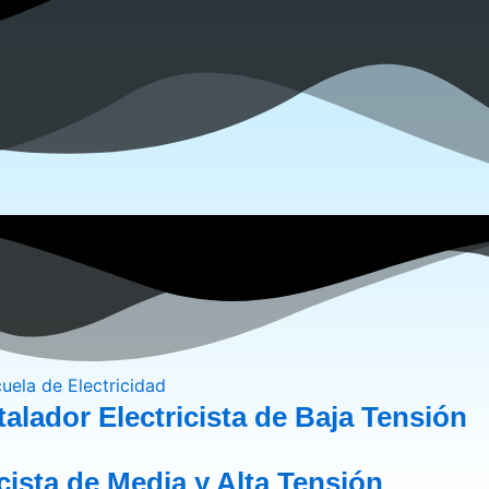
alador Electricista de Baja Tensión
icista de Media y Alta Tensión