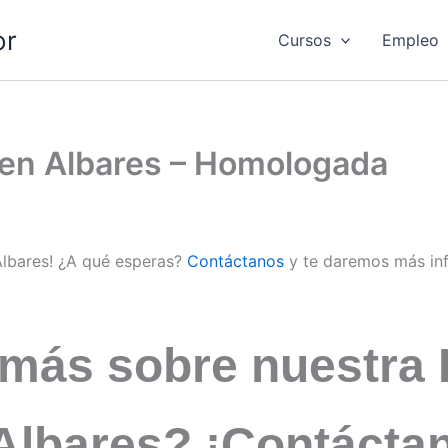
or
Cursos
Empleo
d en Albares – Homologada
 Albares! ¿A qué esperas?
Contáctanos
y te daremos más in
 más sobre nuestra 
 Albares? ¡Contácta