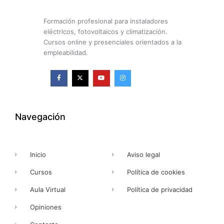
Formación profesional para instaladores
eléctricos, fotovoltaicos y climatización.
Cursos online y presenciales orientados a la
empleabilidad.
F
X
Y
I
a
-
o
n
c
t
u
s
e
w
t
t
b
i
u
a
o
t
b
g
o
t
e
r
k
e
a
Navegación
-
r
m
f
Inicio
Aviso legal
Cursos
Política de cookies
Aula Virtual
Política de privacidad
Opiniones