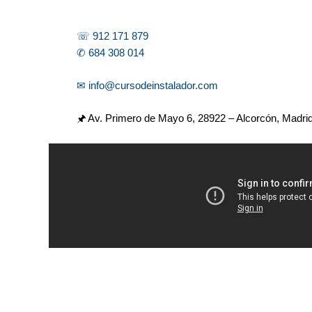
☏ 912 171 879
✆ 684 308 014
✉ info@cursodeinstalador.com
🖈 Av. Primero de Mayo 6,
28922 – Alcorcón, Madri