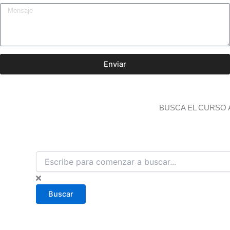
Enviar
BUSCA EL CURSO 
B
u
s
c
Buscar
a
r