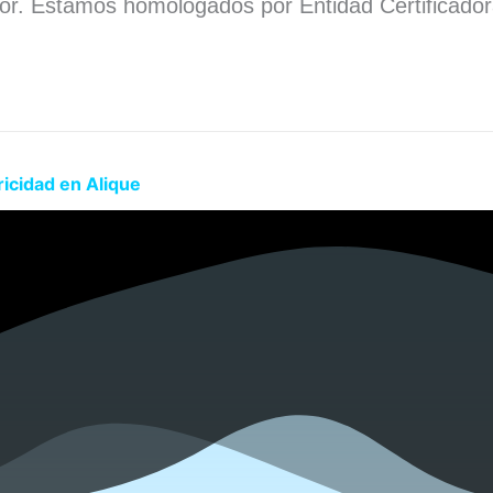
dor. Estamos homologados por Entidad Certificado
.
ricidad en Alique