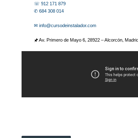
☏ 912 171 879
✆ 684 308 014
✉ info@cursodeinstalador.com
🖈 Av. Primero de Mayo 6,
28922 – Alcorcón, Madri