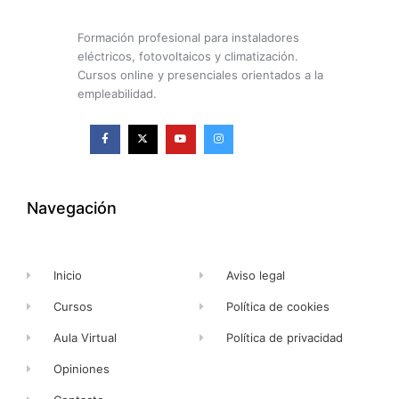
Formación profesional para instaladores
eléctricos, fotovoltaicos y climatización.
Cursos online y presenciales orientados a la
empleabilidad.
F
X
Y
I
a
-
o
n
c
t
u
s
e
w
t
t
b
i
u
a
o
t
b
g
o
t
e
r
k
e
a
Navegación
-
r
m
f
Inicio
Aviso legal
Cursos
Política de cookies
Aula Virtual
Política de privacidad
Opiniones