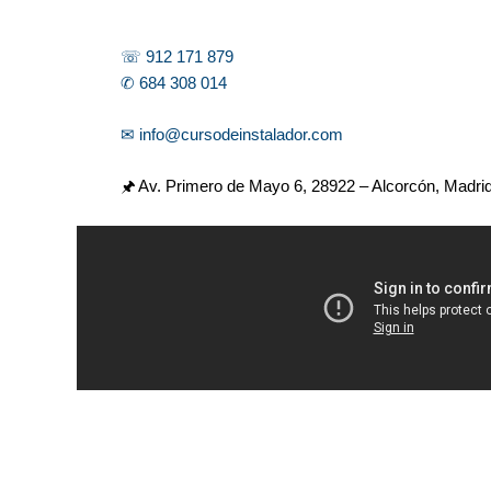
☏ 912 171 879
✆ 684 308 014
✉ info@cursodeinstalador.com
🖈 Av. Primero de Mayo 6,
28922 – Alcorcón, Madri