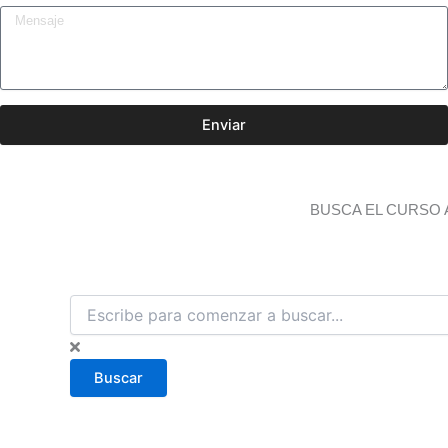
Enviar
BUSCA EL CURSO 
B
u
s
c
Buscar
a
r